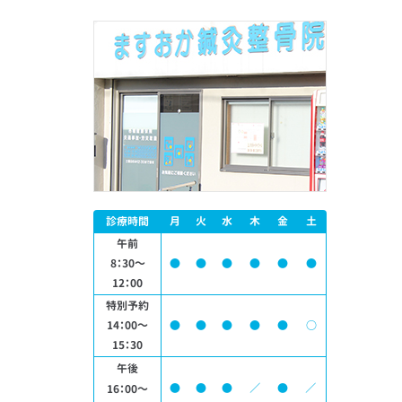
診療時間
月
火
水
木
金
土
午前
8：30～
●
●
●
●
●
●
12：00
特別予約
14：00～
●
●
●
●
●
○
15：30
午後
●
●
●
／
●
／
16：00～