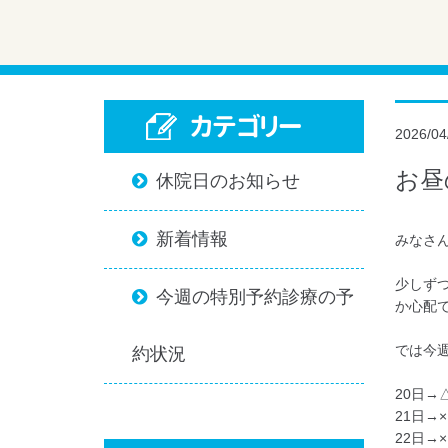
カテゴリー
2026/04
お昼
休院日のお知らせ

新着情報

みなさ
少しず
今週の特別予約診療の予

か心配です
では今
約状況
20日→
21日→×
22日→×