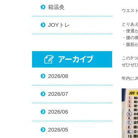
箱温灸

ウエスト
とりあえ
JOYトレ

・便通
・腰の
・腹筋
アーカイブ
この3つ
ぜひぜひ
2026/08

年内にJ
2026/07

2026/06

2026/05
