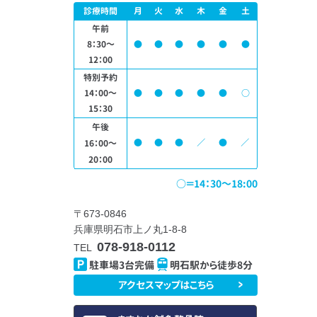
診療時間
月
火
水
木
金
土
午前
8：30～
●
●
●
●
●
●
12：00
特別予約
14：00～
●
●
●
●
●
○
15：30
午後
●
●
●
／
●
／
16：00～
20：00
○＝14：30～18:00
〒673-0846
兵庫県明石市上ノ丸1-8-8
078-918-0112
TEL
駐車場3台完備
明石駅から徒歩8分
アクセスマップはこちら