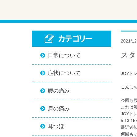
カテゴリー
2021/12
スタ
日常について

症状について

JOYト
こんにち
腰の痛み

今回も腰
これは毎
肩の痛み

JOYト
5.13.
耳つぼ

最近9時
何回もす