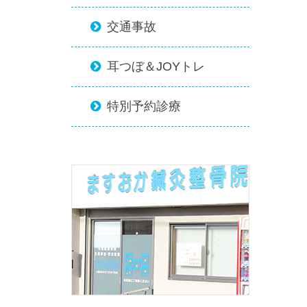
交通事故

耳つぼ＆JOYトレ

特別予約診療
