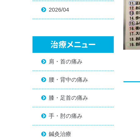
2026/04

治療メニュー
肩・首の痛み

腰・背中の痛み

膝・足首の痛み

手・肘の痛み

鍼灸治療
